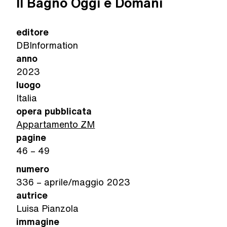
Il Bagno Oggi e Domani
editore
DBInformation
anno
2023
luogo
Italia
opera pubblicat
a
Appartamento ZM
pagin
e
46 – 49
numero
336 – aprile/maggio 2023
autrice
Luisa Pianzola
immagine