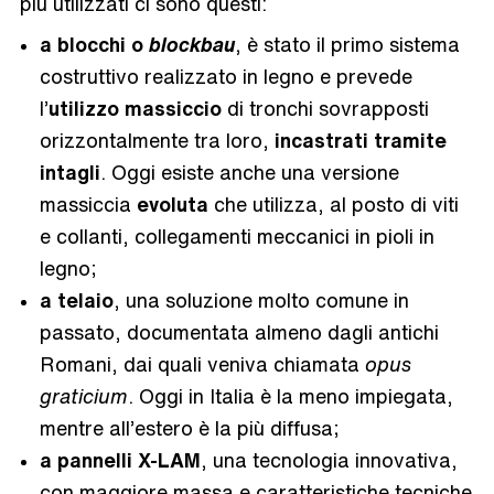
più utilizzati ci sono questi:
a blocchi o
blockbau
, è stato il primo sistema
costruttivo realizzato in legno e prevede
l’
utilizzo massiccio
di tronchi sovrapposti
orizzontalmente tra loro,
incastrati tramite
intagli
. Oggi esiste anche una versione
massiccia
evoluta
che utilizza, al posto di viti
e collanti, collegamenti meccanici in pioli in
legno;
a telaio
, una soluzione molto comune in
passato, documentata almeno dagli antichi
Romani, dai quali veniva chiamata
opus
graticium
. Oggi in Italia è la meno impiegata,
mentre all’estero è la più diffusa;
a pannelli X-LAM
, una tecnologia innovativa,
con maggiore massa e caratteristiche tecniche