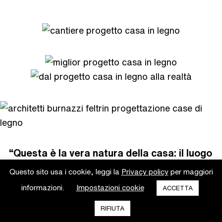
“Questa è la vera natura della casa: il luogo
della pace; il rifugio non soltanto da ogni
Questo sito usa i cookie, leggi la
Privacy policy
per maggiori
torto, ma anche da ogni paura, dubbio e
discordia.”
informazioni.
Impostazioni cookie
ACCETTA
[cit. John Ruskin 1865]
RIFIUTA