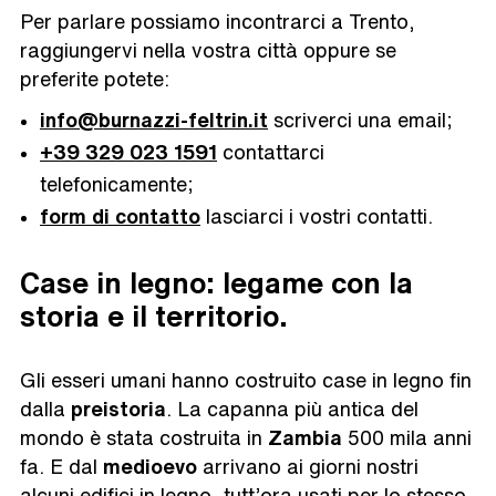
Per parlare possiamo incontrarci a Trento,
raggiungervi nella vostra città oppure se
preferite potete:
info@burnazzi-feltrin.it
scriverci una email;
+39 329 023 1591
contattarci
telefonicamente;
form di contatto
lasciarci i vostri contatti.
Case in legno: legame con la
storia e il territorio.
Gli esseri umani hanno costruito case in legno fin
dalla
preistoria
. La capanna più antica del
mondo è stata costruita in
Zambia
500 mila anni
fa. E dal
medioevo
arrivano ai giorni nostri
alcuni edifici in legno, tutt’ora usati per lo stesso