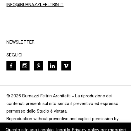
INFO@BURNAZZI-FELTRIN.IT
NEWSLETTER
SEGUICI
© 2026 Burnazzi Feltrin Architetti –
La riproduzione dei
contenuti presenti sul sito senza il preventivo ed espresso
permesso dello Studio è vietata.
Reproduction without preventive and explicit permission by
Burnazzi Feltrin is prohibited.
– VAT 02283080220 –
Privacy
Questo sito usa i cookie, leggi la
Privacy policy
per maggiori