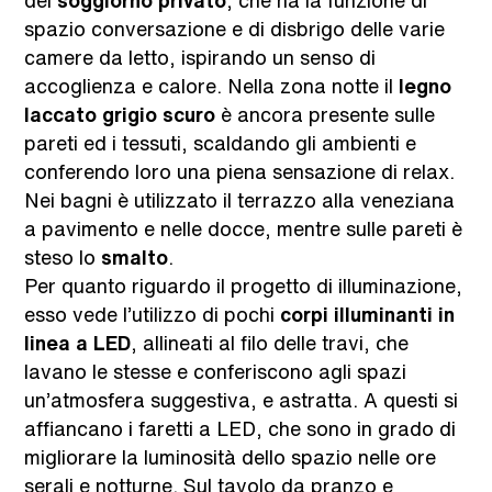
del
soggiorno privato
, che ha la funzione di
spazio conversazione e di disbrigo delle varie
camere da letto, ispirando un senso di
accoglienza e calore. Nella zona notte il
legno
laccato grigio scuro
è ancora presente sulle
pareti ed i tessuti, scaldando gli ambienti e
conferendo loro una piena sensazione di relax.
Nei bagni è utilizzato il terrazzo alla veneziana
a pavimento e nelle docce, mentre sulle pareti è
steso lo
smalto
.
Per quanto riguardo il progetto di illuminazione,
esso vede l’utilizzo di pochi
corpi illuminanti in
linea a LED
, allineati al filo delle travi, che
lavano le stesse e conferiscono agli spazi
un’atmosfera suggestiva, e astratta. A questi si
affiancano i faretti a LED, che sono in grado di
migliorare la luminosità dello spazio nelle ore
serali e notturne. Sul tavolo da pranzo e