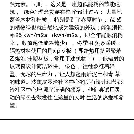
然元素。 同时， 这又是一座超低能耗的节能建
筑，“ 绿色” 理念贯穿在整 个设计过程： 大量地
覆盖木材和植被， 特别是到了春夏时节， 茂 盛
的植物绿也就自然地成为建筑的外观；能源消耗
率25 kwh/m2a （kwh/m2a， 即全年能源消耗
率， 数值越低能耗越少）， 冬季用 热泵采暖；
隔热材料使用的是x p s 板（ 即绝热用挤塑聚苯
乙烯泡 沫塑料板，常用于建筑物中）；低辐射的
玻璃窗设计简洁环保。 绿色， 往往象征着轻
盈、无尽的生命力， 让人想起雨后泥土和青 草
的味道。波焦皮琴泽社区中心的所有设计细节都
给社区中心增 添了满满的绿意， 他们尝试用灵
动的绿色去激发住在这里的人对 生活的热爱和希
望。