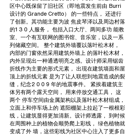
区中心既保留了旧社区（即地震发生前由 Burri
设计的 Grande Cretto） 的一些特点， 还进行
了创新。其功能主要为波 焦皮琴泽以及周边村落
的1 3 0 人服务， 包括入口大厅、两间多功 能教
室、一个有互联网的图书馆、音乐室，以及一系
列储藏空间。 整个建筑外墙覆以落叶松木材，
内部的门窗依然采用建筑外墙上 的落叶松木材，
内外呈现出一种通透明亮之感。设计师采用锯齿
折线作为主要的形式元素， 出现在建筑墙面和屋
顶上的折线元素 是为了让人联想到地震造成的裂
缝，纪念2 0 0 9 年的地震事件。 紧挨着建筑主
体另有两个露天空间， 用来停放交通工具， 这
两个 停车空间由金属架构以及落叶松木材组成，
立面上和停车场上的 遮阳棚架上拉起了一根根彩
线，让建筑显得更加清新。设计师透露， 到时候
在周围种上的植物会顺势爬上彩线， 绿色植物就
变成了外 墙，这些彩线为社区中心注入了更多自