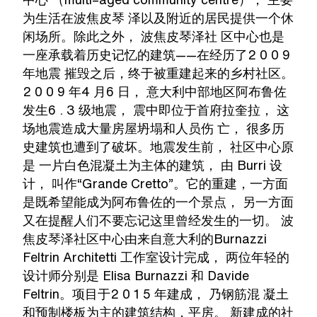
为生活在波焦皮琴 泽以及附近的居民提供一个休
闲场所。除此之外， 波焦皮琴泽社 区中心也是
一座承载着历史记忆的建筑——在经历了2 0 0 9
年地震 摧毁之后，终于被重建起来的乡村社区。
2 0 0 9 年4 月6 日， 意大利中部地区阿布鲁佐
发生6 . 3 级地震， 震中即位于首府拉奎拉， 这
场地震造成大量房屋坍塌和人员伤 亡， 很多历
史建筑也遭到了破坏。地震发生前， 社区中心原
是 一片白色混凝土为主体的建筑， 由 Burri 设
计， 叫作“Grande Cretto”。它的重建，一方面
是既希望能成为阿布鲁佐的一个景点， 另一方面
又在提醒人们不要忘记这里曾经发生的一切。 波
焦皮琴泽社区中心由来自意大利的Burnazzi
Feltrin Architetti 工作室设计完成， 两位年轻的
设计师分别是 Elisa Burnazzi 和 Davide
Feltrin。项目于2 0 1 5 年建成， 乃钢筋混 凝土
和预制楼板为主的建筑结构，平房。 新建成的社