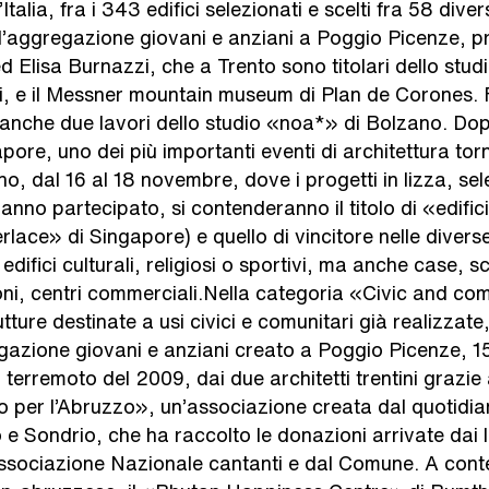
talia, fra i 343 edifici selezionati e scelti fra 58 diver
d’aggregazione giovani e anziani a Poggio Picenze, p
ed Elisa Burnazzi, che a Trento sono titolari dello stu
tti, e il Messner mountain museum di Plan de Corones. 
e, anche due lavori dello studio «noa*» di Bolzano. Do
pore, uno dei più importanti eventi di architettura tor
o, dal 16 al 18 novembre, dove i progetti in lizza, sele
anno partecipato, si contenderanno il titolo di «edific
erlace» di Singapore) e quello di vincitore nelle divers
a edifici culturali, religiosi o sportivi, ma anche case, s
oni, centri commerciali.Nella categoria «Civic and co
rutture destinate a usi civici e comunitari già realizzate
azione giovani e anziani creato a Poggio Picenze, 15
l terremoto del 2009, dai due architetti trentini grazie
 per l’Abruzzo», un’associazione creata dal quotidia
e Sondrio, che ha raccolto le donazioni arrivate dai le
associazione Nazionale cantanti e dal Comune. A conten