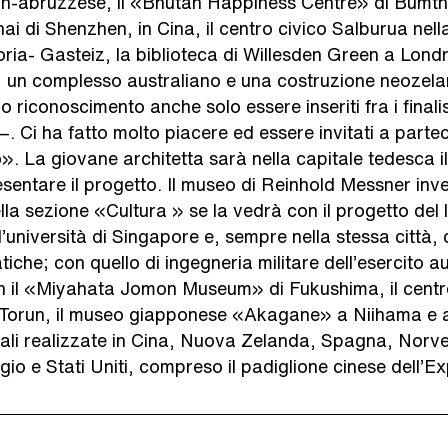
entin-abruzzese, il «Bhutan Happiness Centre» di Bumth
ai di Shenzhen, in Cina, il centro civico Salburua nell
oria- Gasteiz, la biblioteca di Willesden Green a Lon
, un complesso australiano e una costruzione neozela
o riconoscimento anche solo essere inseriti fra i fina
—. Ci ha fatto molto piacere ed essere invitati a parte
». La giovane architetta sarà nella capitale tedesca i
entare il progetto. Il museo di Reinhold Messner inv
la sezione «Cultura » se la vedrà con il progetto del 
l’università di Singapore e, sempre nella stessa città,
iatiche; con quello di ingegneria militare dell’esercito a
n il «Miyahata Jomon Museum» di Fukushima, il centro
 Torun, il museo giapponese «Akagane» a Niihama e a
rali realizzate in Cina, Nuova Zelanda, Spagna, Norve
io e Stati Uniti, compreso il padiglione cinese dell’E