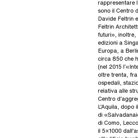
rappresentare l’I
sono il Centro 
Davide Feltrin 
Feltrin Archite
futuri», inoltr
edizioni a Singa
Europa, a Berlin
circa 850 che h
(nel 2015 l’«Int
oltre trenta, fr
ospedali, stazi
relativa alle st
Centro d’aggreg
L’Aquila, dopo i
di «Salvadanaio
di Como, Lecco 
il 5×1000 dall’