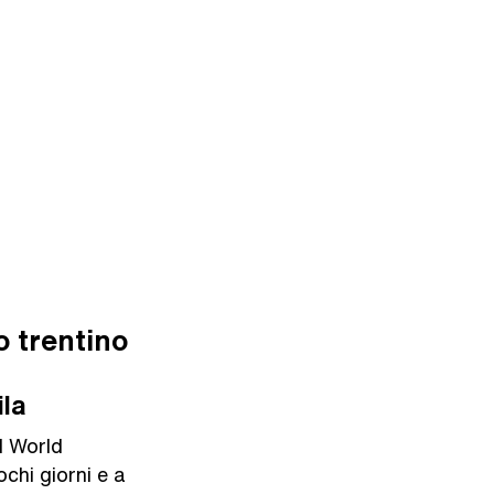
o trentino
ila
al World
ochi giorni e a