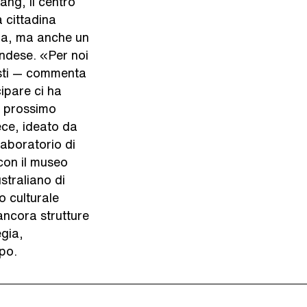
ang, il centro
a cittadina
dra, ma anche un
ndese. «Per noi
listi — commenta
cipare ci ha
l prossimo
ece, ideato da
laboratorio di
 con il museo
ustraliano di
 culturale
ncora strutture
gia,
xpo.