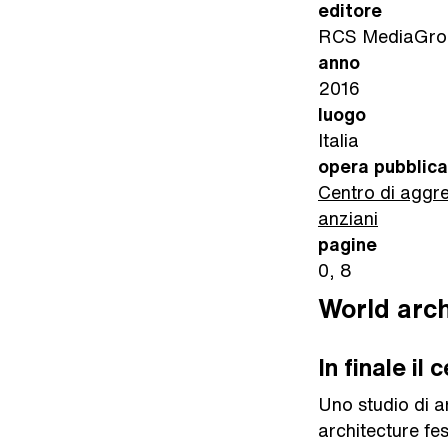
editore
RCS MediaGro
anno
2016
luogo
Italia
opera pubblic
Centro di aggr
anziani
pagine
0, 8
World arch
In finale il
Uno studio di ar
architecture fes