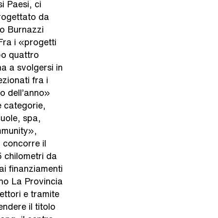
si Paesi, ci
rogettato da
dio Burnazzi
Fra i «progetti
po quattro
na a svolgersi in
zionati fra i
io dell’anno»
e categorie,
cuole, spa,
mmunity»,
, concorre il
 chilometri da
 ai finanziamenti
no La Provincia
ttori e tramite
dere il titolo