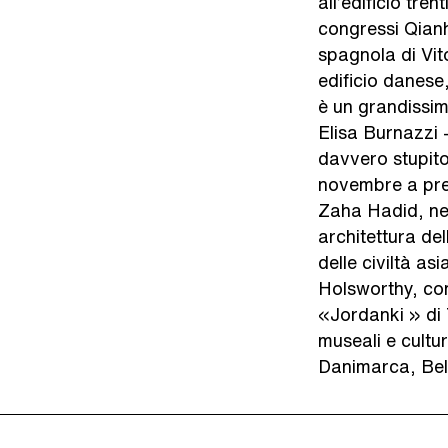
all’edificio tr
congressi Qianh
spagnola di Vit
edificio danese
è un grandissim
Elisa Burnazzi 
davvero stupito
novembre a pres
Zaha Hadid, nel
architettura del
delle civiltà as
Holsworthy, co
«Jordanki » di
museali e cultu
Danimarca, Belg