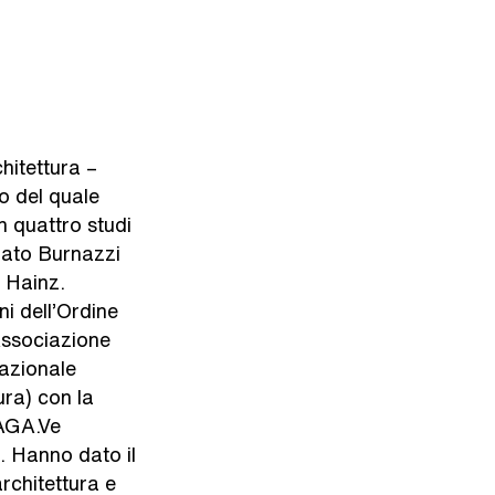
hitettura –
no del quale
en quattro studi
ciato Burnazzi
a Hainz.
i dell’Ordine
Associazione
azionale
ura) con la
 AGA.Ve
. Hanno dato il
architettura e