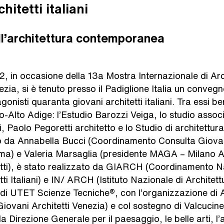
hitetti italiani
ll’architettura contemporanea
12, in occasione della 13a Mostra Internazionale di Arc
ezia, si è tenuto presso il Padiglione Italia un conveg
gonisti quaranta giovani architetti italiani. Tra essi b
ino-Alto Adige: l’Estudio Barozzi Veiga, lo studio asso
ti, Paolo Pegoretti architetto e lo Studio di architettur
to da Annabella Bucci (Coordinamento Consulta Giovan
Roma) e Valeria Marsaglia (presidente MAGA – Milano 
etti), è stato realizzato da GIARCH (Coordinamento N
ti Italiani) e IN/ ARCH (Istituto Nazionale di Architett
 di UTET Scienze Tecniche®, con l’organizzazione di
iovani Architetti Venezia) e col sostegno di Valcucine
la Direzione Generale per il paesaggio, le belle arti, l’