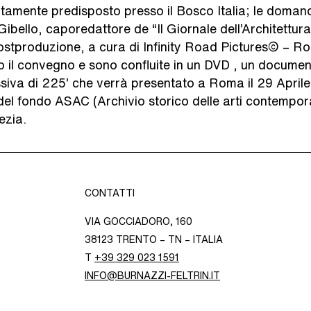
itamente predisposto presso il Bosco Italia; le doman
ibello, caporedattore de “Il Giornale dell’Architettura”
ostproduzione, a cura di Infinity Road Pictures© – 
to il convegno e sono confluite in un DVD , un documen
iva di 225’ che verrà presentato a Roma il 29 April
del fondo ASAC (Archivio storico delle arti contempor
ezia.
CONTATTI
VIA GOCCIADORO, 160
38123 TRENTO – TN – ITALIA
T
+39 329 023 1591
INFO@BURNAZZI-FELTRIN.IT