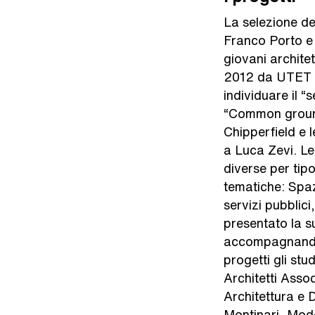
La selezione de
Franco Porto e i
giovani architet
2012 da UTET S
individuare il “
“Common ground”
Chipperfield e 
a Luca Zevi. Le 
diverse per tip
tematiche: Spaz
servizi pubblici
presentato la s
accompagnando 
progetti gli st
Architetti Asso
Architettura e 
Montinari, Modo