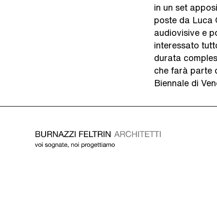
in un set appos
poste da Luca G
audiovisive e p
interessato tut
durata compless
che farà parte 
Biennale di Ven