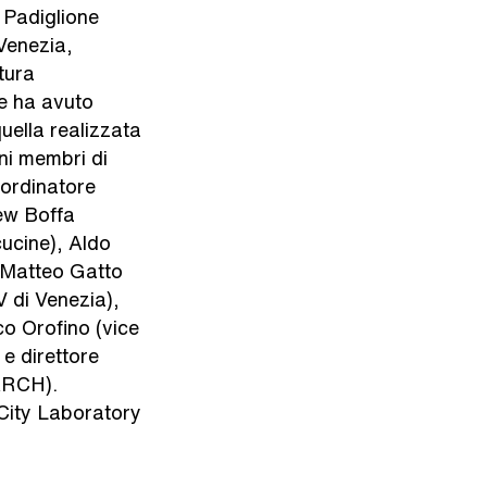
l Padiglione
 Venezia,
ttura
he ha avuto
uella realizzata
uni membri di
oordinatore
ew Boffa
ucine), Aldo
, Matteo Gatto
 di Venezia),
o Orofino (vice
e direttore
ARCH).
 City Laboratory