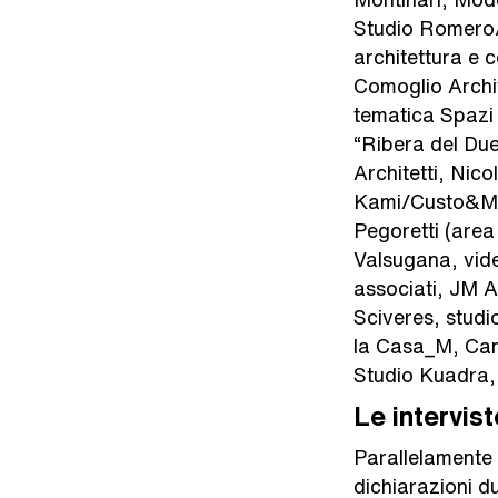
Studio Romero/
architettura e
Comoglio Archit
tematica Spazi 
“Ribera del Du
Architetti, Nic
Kami/Custo&Mantr
Pegoretti (area 
Valsugana, vide
associati, JM A
Sciveres, studi
la Casa_M, Camp
Studio Kuadra,
Le intervist
Parallelamente a
dichiarazioni du