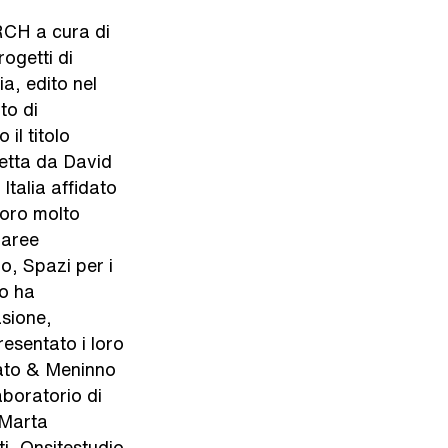
RCH a cura di
rogetti di
ia, edito nel
to di
il titolo
etta da David
Italia affidato
 loro molto
 aree
o, Spazi per i
to ha
asione,
sentato i loro
 Dato & Meninno
boratorio di
/Marta
i, Onsitestudio,