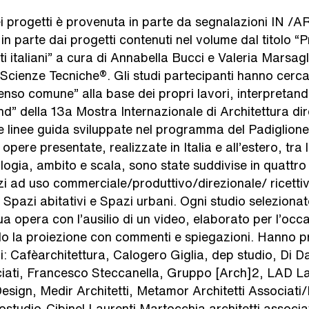
i progetti è provenuta in parte da segnalazioni IN /A
n parte dai progetti contenuti nel volume dal titolo “P
ti italiani” a cura di Annabella Bucci e Valeria Marsagl
cienze Tecniche®. Gli studi partecipanti hanno cerca
senso comune” alla base dei propri lavori, interpretando 
 della 13a Mostra Internazionale di Architettura dir
le linee guida sviluppate nel programma del Padiglione 
opere presentate, realizzate in Italia e all’estero, tra
ologia, ambito e scala, sono state suddivise in quattro
i ad uso commerciale/produttivo/direzionale/ ricettiv
, Spazi abitativi e Spazi urbani. Ogni studio seleziona
ua opera con l’ausilio di un video, elaborato per l’occ
la proiezione con commenti e spiegazioni. Hanno pre
udi: Cafèarchitettura, Calogero Giglia, dep studio, Di
ciati, Francesco Steccanella, Gruppo [Arch]2, LAD La
Design, Medir Architetti, Metamor Architetti Associati
studio-Cibinel Laurenti Martocchia architetti associat