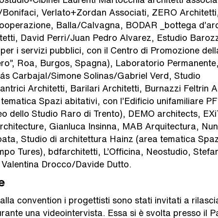
Bonifaci, Verlato+Zordan Associati, ZERO Architetti
 cooperazione, Balla/Calvagna, BODAR _bottega d’arc
etti, David Perri/Juan Pedro Alvarez, Estudio Barozz
per i servizi pubblici, con il Centro di Promozione del
ero”, Roa, Burgos, Spagna), Laboratorio Permanent
olás Carbajal/Simone Solinas/Gabriel Verd, Studio
ici Architetti, Barilari Architetti, Burnazzi Feltrin A
tematica Spazi abitativi, con l’Edificio unifamiliare PF
o dello Studio Raro di Trento), DEMO architects, EXiT
rchitecture, Gianluca Insinna, MAB Arquitectura, Nun
oata, Studio di architettura Hainz (area tematica Spazi
o Tures), bdfarchitetti, L’Officina, Neostudio, Stefan
 Valentina Drocco/Davide Dutto.
e
lla convention i progettisti sono stati invitati a rilasci
rante una videointervista. Essa si è svolta presso il Pa