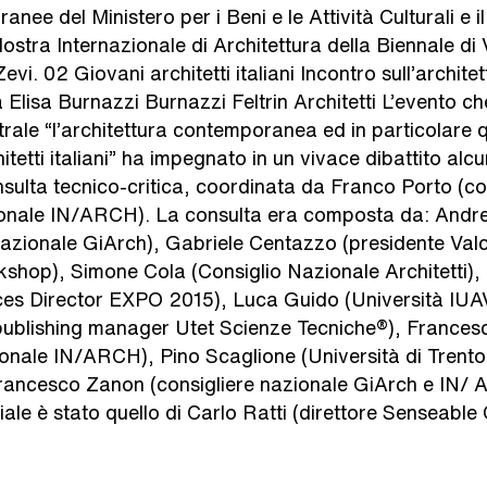
anee del Ministero per i Beni e le Attività Culturali e i
Mostra Internazionale di Architettura della Biennale di
vi. 02 Giovani architetti italiani Incontro sull’archite
lisa Burnazzi Burnazzi Feltrin Architetti L’evento c
ale “l’architettura contemporanea ed in particolare q
itetti italiani” ha impegnato in un vivace dibattito alc
sulta tecnico-critica, coordinata da Franco Porto (c
ionale IN/ARCH). La consulta era composta da: Andr
azionale GiArch), Gabriele Centazzo (presidente Valc
kshop), Simone Cola (Consiglio Nazionale Architetti)
es Director EXPO 2015), Luca Guido (Università IUAV
publishing manager Utet Scienze Tecniche®), Francesc
onale IN/ARCH), Pino Scaglione (Università di Trento 
ancesco Zanon (consigliere nazionale GiArch e IN/ 
iale è stato quello di Carlo Ratti (direttore Senseable