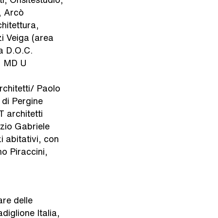
, Arcò
hitettura,
i Veiga (area
la D.O.C.
e, MD U
rchitetti/ Paolo
 di Pergine
 architetti
zio Gabriele
 abitativi, con
o Piraccini,
are delle
diglione Italia,