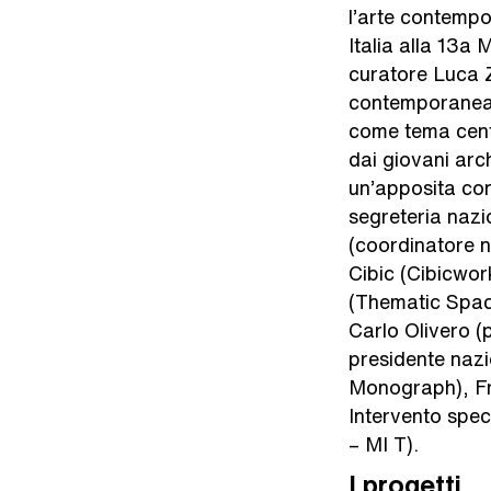
l’arte contempor
Italia alla 13a 
curatore Luca Ze
contemporanea E
come tema centr
dai giovani arch
un’apposita con
segreteria naz
(coordinatore n
Cibic (Cibicwor
(Thematic Spac
Carlo Olivero (
presidente nazi
Monograph), Fr
Intervento spec
– MI T).
I progetti