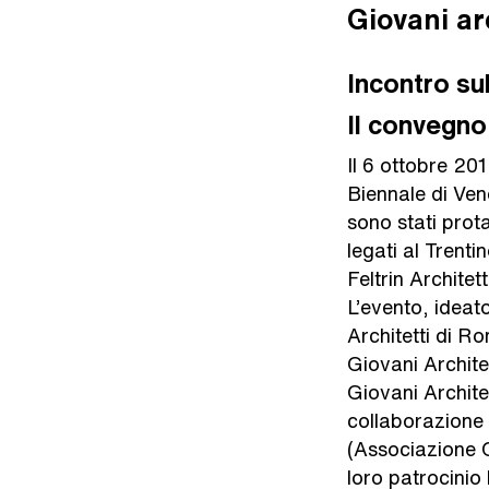
Giovani arc
Incontro su
Il convegno
Il 6 ottobre 20
Biennale di Ven
sono stati prota
legati al Trent
Feltrin Architet
L’evento, idea
Architetti di 
Giovani Archit
Giovani Architet
collaborazione
(Associazione G
loro patrocinio 